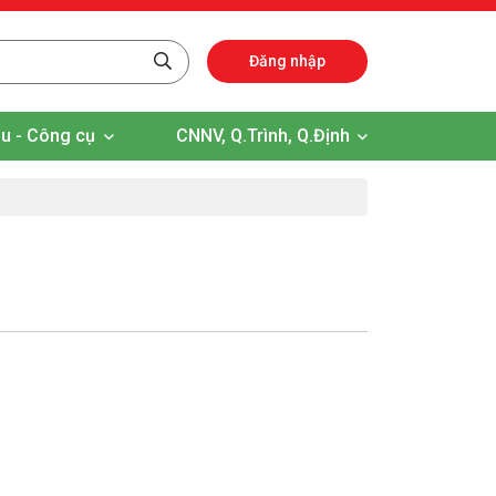
Đăng nhập
iệu - Công cụ
CNNV, Q.Trình, Q.Định