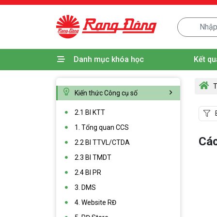
Danh mục khóa học
Kết qu
T
Kiến thức Công cụ số
2.1 BI KTT
1. Tổng quan CCS
Các
2.2 BI TTVL/CTDA
2.3 BI TMDT
2.4 BI PR
3. DMS
4. Website RĐ