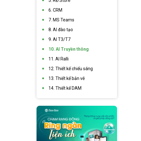
5. RĐ Store
6. CRM
7. MS Teams
8. AI đào tạo
9. AI T3/T7
10. AI Truyền thông
11. AI Ralli
12. Thiết kế chiếu sáng
13. Thiết kế bản vẽ
14. Thiết kế DAM