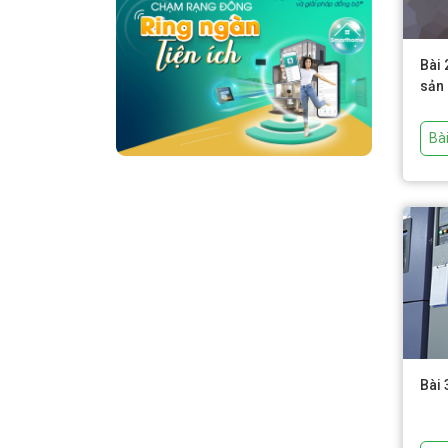
Bài 
sản
Bà
Bài 