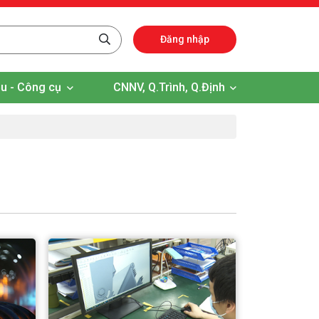
Đăng nhập
iệu - Công cụ
CNNV, Q.Trình, Q.Định