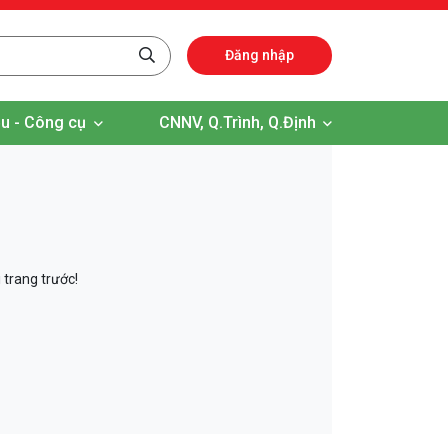
Đăng nhập
iệu - Công cụ
CNNV, Q.Trình, Q.Định
 trang trước!